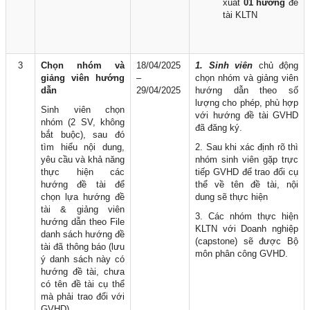
xuất
01 hướng
đề
tài KLTN
3
Chọn nhóm và
18/04/2025
1. Sinh viên
chủ động
giảng viên hướng
–
chọn nhóm và giảng viên
dẫn
29/04/2025
hướng dẫn theo số
lượng cho phép, phù hợp
Sinh viên chọn
với hướng đề tài GVHD
nhóm (2 SV, không
đã đăng ký.
bắt buộc), sau đó
tìm hiểu nội dung,
2. Sau khi xác định rõ thì
yêu cầu và khả năng
nhóm sinh viên gặp trực
thực hiện các
tiếp GVHD để trao đổi cụ
hướng đề tài để
thể về tên đề tài, nội
chọn lựa hướng đề
dung sẽ thực hiện
tài & giảng viên
3. Các nhóm thực hiện
hướng dẫn theo File
KLTN với Doanh nghiệp
danh sách hướng đề
(capstone) sẽ được Bộ
tài đã thông báo (lưu
môn phân công GVHD.
ý danh sách này có
hướng đề tài, chưa
có tên đề tài cụ thể
mà phải trao đổi với
GVHD).