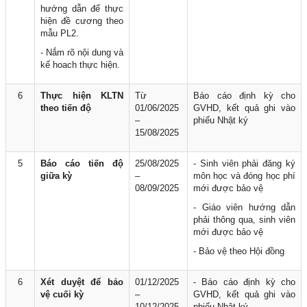
hướng dẫn để thực
hiện đề cương theo
mẫu PL2.
- Nắm rõ nội dung và
kế hoach thực hiện.
6
Thực hiện KLTN
Từ
Báo cáo định kỳ cho
theo tiến độ
01/06/2025
GVHD, kết quả ghi vào
–
phiếu Nhật ký
15/08/2025
5
Báo cáo tiến độ
25/08/2025
- Sinh viên phải đăng ký
giữa kỳ
–
môn học và đóng học phí
08/09/2025
mới được bảo vệ
- Giáo viên hướng dẫn
phải thông qua, sinh viên
mới được bảo vệ
- Bảo vệ theo Hội đồng
6
Xét duyệt để bảo
01/12/2025
- Báo cáo định kỳ cho
vệ cuối kỳ
–
GVHD, kết quả ghi vào
10/12/2025
phiếu Nhật ký