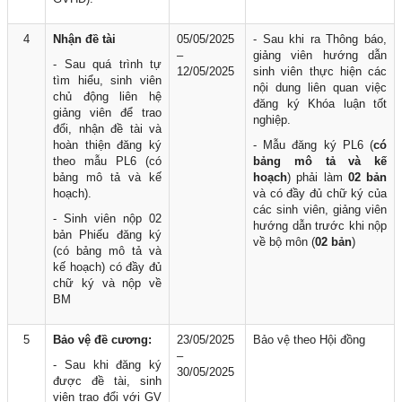
4
Nhận đề tài
05/05/2025
- Sau khi ra Thông báo,
–
giảng viên hướng dẫn
- Sau quá trình tự
12/05/2025
sinh viên thực hiện các
tìm hiểu, sinh viên
nội dung liên quan việc
chủ động liên hệ
đăng ký Khóa luận tốt
giảng viên để trao
nghiệp.
đổi, nhận đề tài và
hoàn thiện đăng ký
- Mẫu đăng ký PL6 (
có
theo mẫu PL6 (có
bảng mô tả và kế
bảng mô tả và kế
hoạch
) phải làm
02 bản
hoạch).
và có đầy đủ chữ ký của
các sinh viên, giảng viên
- Sinh viên nộp 02
hướng dẫn trước khi nộp
bản Phiếu đăng ký
về bộ môn (
02 bản
)
(có bảng mô tả và
kế hoạch) có đầy đủ
chữ ký và nộp về
BM
5
Bảo vệ đề cương:
23/05/2025
Bảo vệ theo Hội đồng
–
- Sau khi đăng ký
30/05/2025
được đề tài, sinh
viên trao đổi với GV