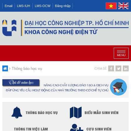
Email
LMS-IUH
LMS-OCW
Đăng nhập
MENU
Thông báo học vụ
CHIA SẺ
THÔNG BÁO HỌC VỤ
BIỂU MẪU SINH VIÊN
THÔNG TIN VIỆC LÀM
CỰU SINH VIÊN