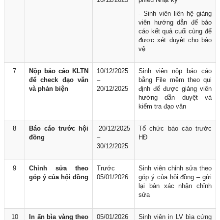
- Sinh viên liên hệ giảng
viên hướng dẫn để báo
cáo kết quả cuối cùng để
được xét duyệt cho bảo
vệ
7
Nộp báo cáo KLTN
10/12/2025
Sinh viên nộp báo cáo
để
check đạo văn
–
bằng File mềm theo qui
và
phản biện
20/12/2025
định để được giảng viên
hướng dẫn duyệt và
kiểm tra đạo văn
8
Báo cáo trước hội
20/12/2025
Tổ chức báo cáo trước
đồng
–
HĐ
30/12/2025
9
Chỉnh sửa theo
Trước
Sinh viên chỉnh sửa theo
góp ý của hội đồng
05/01/2026
góp ý của hội đồng – gửi
lại bản xác nhận chỉnh
sửa
10
In ấn bìa vàng theo
05/01/2026
Sinh viên in LV bìa cứng