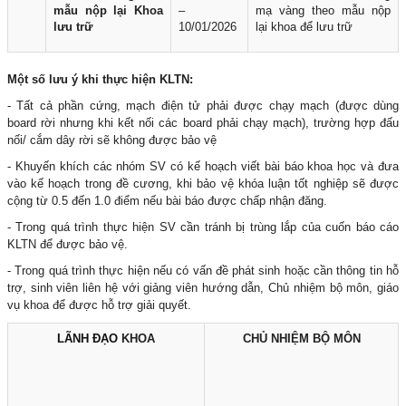
mẫu nộp lại Khoa
–
mạ vàng theo mẫu nộp
lưu trữ
10/01/2026
lại khoa để lưu trữ
Một số lưu ý khi thực hiện KLTN:
- Tất cả phần cứng, mạch điện tử phải được chạy mạch (được dùng
board rời nhưng khi kết nối các board phải chạy mạch), trường hợp đấu
nối/ cắm dây rời sẽ không được bảo vệ
- Khuyến khích các nhóm SV có kế hoạch viết bài báo khoa học và đưa
vào kế hoạch trong đề cương, khi bảo vệ khóa luận tốt nghiệp sẽ được
cộng từ 0.5 đến 1.0 điểm nếu bài báo được chấp nhận đăng.
- Trong quá trình thực hiện SV cần tránh bị trùng lắp của cuốn báo cáo
KLTN để được bảo vệ.
- Trong quá trình thực hiện nếu có vấn đề phát sinh hoặc cần thông tin hỗ
trợ, sinh viên liên hệ với giảng viên hướng dẫn, Chủ nhiệm bộ môn, giáo
vụ khoa để được hỗ trợ giải quyết.
LÃNH ĐẠO
KHOA
CHỦ NHIỆM BỘ MÔN