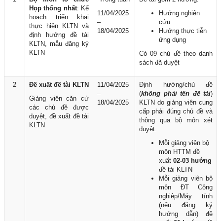
Họp
thống nhất
: Kế
11/04/2025
Hướng nghiên
hoạch triển khai
–
cứu
thực hiện KLTN và
18/04/2025
Hướng thực tiễn
định hướng đề tài
ứng dụng
KLTN, mẫu đăng ký
KLTN
Có 09 chủ đề theo danh
sách đã duyệt
2
Đề xuất đề tài KLTN
11/04/2025
Định hướng/chủ đề
–
(
không phải tên đề tài
)
Giảng viên căn cứ
18/04/2025
KLTN do giảng viên cung
các chủ đề được
cấp phải đúng chủ đề và
duyệt, đề xuất đề tài
thông qua bộ môn xét
KLTN
duyệt:
Mỗi giảng viên bộ
môn HTTM đề
xuất
02-03 hướng
đề tài KLTN
Mỗi giảng viên bộ
môn ĐT Công
nghiệp/Máy tính
(nếu đăng ký
hướng dẫn) đề