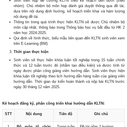
Sinh viên nộp đề cương KLTN theo kế hoạch bên dưới (theo
nhóm). Chủ nhiệm bộ môn họp đánh giá duyệt thông qua đề tài,
dựa trên nội dung định hướng, kế hoạch triển khai và hàm lượng
nội dung đề tài.
Thông tin trong quá trình thực hiện KLTN sẽ được Chủ nhiệm bộ
môn cập nhật, thông báo trong Thông báo học vụ bắt đầu từ HK 2
năm học 2024-2025.
Qui định về hình thức, biểu mẫu liên quan đến KLTN sinh viên xem
trên E-Learning (BM)
Thời gian thực hiện
Sinh viên sẽ thực hiện khóa luận tốt nghiệp trong 15 tuần chính
thức và 12 tuần trước đó (nhằm tạo điều kiện) và được tính từ
ngày được phân công giảng viên hướng dẫn. Sinh viên thực hiện
khóa luận tốt nghiệp theo lịch hướng dẫn hàng tuần của giảng viên
hướng dẫn. Thời gian dự kiến hoàn thành và nộp bài KLTN trước
ngày 30 tháng 12 năm 2025.
Kế hoạch
đăng ký
,
phân công
triển khai
hướng dẫn
KLTN
:
STT
Nội dung
Tiến độ
Ghi chú
1
Bộ môn tổ chức
Trong tuần
Đề tài gồm 2 hướng: