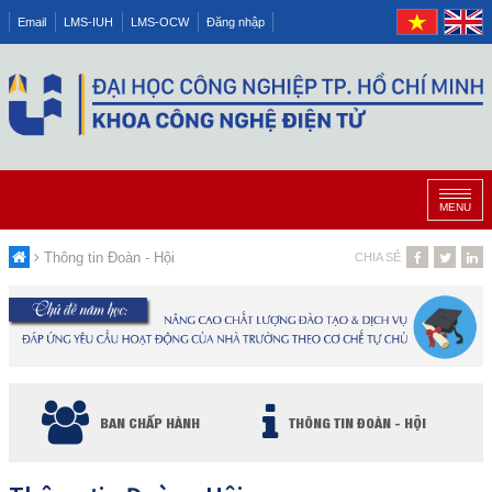
Email
LMS-IUH
LMS-OCW
Đăng nhập
MENU
Thông tin Đoàn - Hội
CHIA SẺ
BAN CHẤP HÀNH
THÔNG TIN ĐOÀN - HỘI