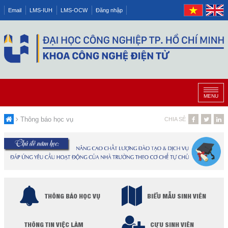
Email
LMS-IUH
LMS-OCW
Đăng nhập
MENU
Thông báo học vụ
CHIA SẺ
THÔNG BÁO HỌC VỤ
BIỂU MẪU SINH VIÊN
THÔNG TIN VIỆC LÀM
CỰU SINH VIÊN