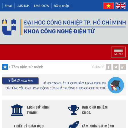
Email
LMS-IUH
LMS-OCW
Đăng nhập
MENU
Tầm nhìn sứ mệnh
CHIA SẺ
LỊCH SỬ HÌNH
BAN CHỦ NHIỆM
THÀNH
KHOA
TRIẾT LÝ GIÁO DỤC
TẦM NHÌN SỨ MỆNH