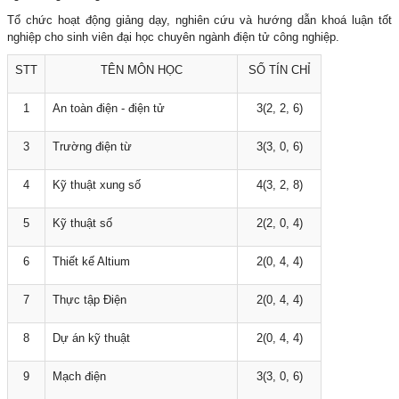
Tổ chức hoạt động giảng dạy, nghiên cứu và hướng dẫn khoá luận tốt
nghiệp cho sinh viên đại học chuyên ngành điện tử công nghiệp.
STT
TÊN MÔN HỌC
SỐ TÍN CHỈ
1
An toàn điện - điện tử
3(2, 2, 6)
3
Trường điện từ
3(3, 0, 6)
4
Kỹ thuật xung số
4(3, 2, 8)
5
Kỹ thuật số
2(2, 0, 4)
6
Thiết kế Altium
2(0, 4, 4)
7
Thực tập Điện
2(0, 4, 4)
8
Dự án kỹ thuật
2(0, 4, 4)
9
Mạch điện
3(3, 0, 6)