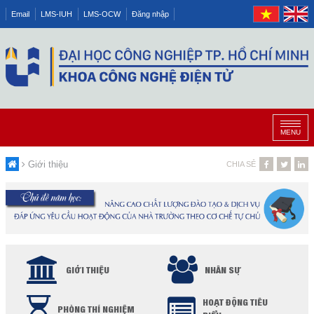
Email
LMS-IUH
LMS-OCW
Đăng nhập
MENU
Giới thiệu
CHIA SẺ
GIỚI THIỆU
NHÂN SỰ
HOẠT ĐỘNG TIÊU
PHÒNG THÍ NGHIỆM