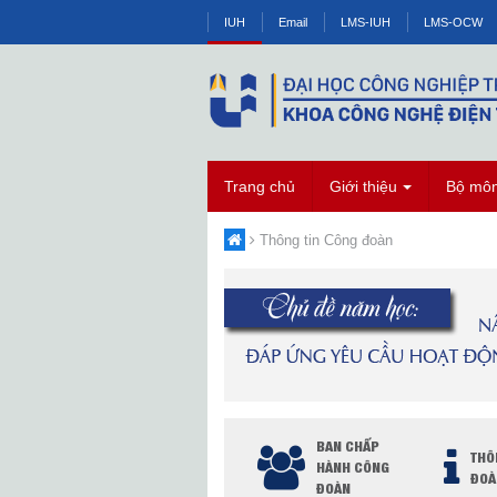
IUH
Email
LMS-IUH
LMS-OCW
Trang chủ
Giới thiệu
Bộ mô
Thông tin Công đoàn
BAN CHẤP
THÔ
HÀNH CÔNG
ĐOÀ
ĐOÀN