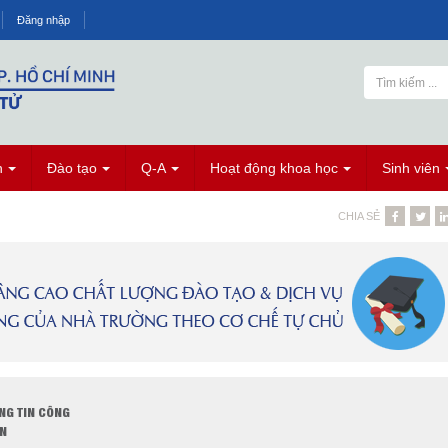
Đăng nhập
n
Đào tạo
Q-A
Hoạt động khoa học
Sinh viên
CHIA SẺ
NG TIN CÔNG
N