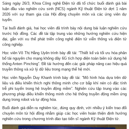
Sáng ngày 26/3, Khoa Công nghệ Điện tử đã tổ chức buổi đánh giá bài
luận đầu vào nghiên cứu sinh (NCS) ngành Kỹ thuật Điện tử đợt 1 năm
2026 với sự tham gia của Hội đồng chuyên môn và các ứng viên dự
tuyển.
Tại buổi đánh giá, hai học viên đã trình bày nội dung bài luận nghiên cứu
trước hội đồng. Các đề tài tập trung vào những hướng nghiên cứu hiện
đại, gắn với xu thế phát triển công nghệ điện tử viễn thông và điện tử
công nghiệp.
Học viên Võ Thị Hằng Uyên trình bày đề tài: “Thiết kế và tối ưu hóa phân
bổ tài nguyên cho mạng không dây 6G tích hợp điện toán biên sử dụng hệ
thống Anten Pinching”. Đề tài hướng đến các giải pháp nâng cao hiệu quả
truyền thông và xử lý dữ liệu trong mạng thế hệ mới.
Học viên Nguyễn Duy Khanh trình bày đề tài: “Mô hình hóa dựa trên dữ
liệu và điều khiển thích nghi thông minh cho cơ bắp khí nén có đặc tính
trễ phi tuyến trong hệ truyền động mềm”. Nghiên cứu tập trung vào các
phương pháp điều khiển thông minh cho hệ thống truyền động mềm ứng
dụng trong robot và tự động hóa.
Buổi đánh giá diễn ra nghiêm túc, đúng quy định, với nhiều ý kiến trao đổi
chuyên môn từ hội đồng nhằm giúp các học viên hoàn thiện định hướng
nghiên cứu trong chương trình đào tạo tiến sĩ ngành Kỹ thuật Điện tử.