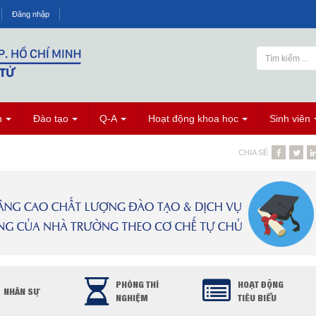
Đăng nhập
n
Đào tạo
Q-A
Hoạt động khoa học
Sinh viên
CHIA SẺ
PHÒNG THÍ
HOẠT ĐỘNG
NHÂN SỰ
NGHIỆM
TIÊU BIỂU