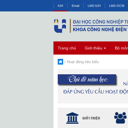
IUH
Email
LMS-IUH
LMS-OCW
Trang chủ
Giới thiệu
Bộ mô
Hoạt động tiêu biểu
GIỚI THIỆU