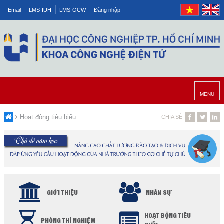
Email
LMS-IUH
LMS-OCW
Đăng nhập
MENU
Hoạt động tiêu biểu
CHIA SẺ
GIỚI THIỆU
NHÂN SỰ
HOẠT ĐỘNG TIÊU
PHÒNG THÍ NGHIỆM