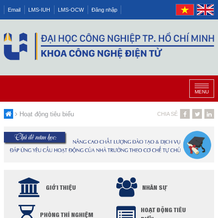
Email
LMS-IUH
LMS-OCW
Đăng nhập
MENU
Hoạt động tiêu biểu
CHIA SẺ
GIỚI THIỆU
NHÂN SỰ
HOẠT ĐỘNG TIÊU
PHÒNG THÍ NGHIỆM