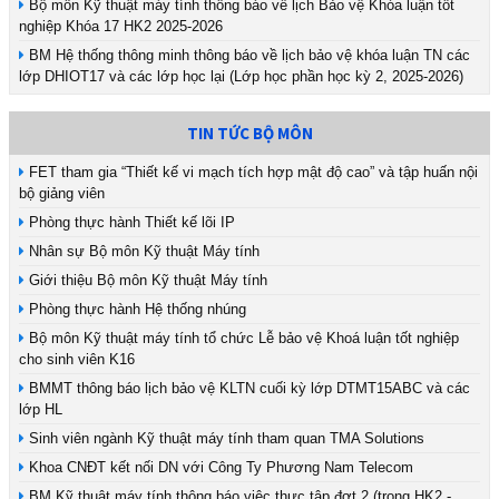
Bộ môn Kỹ thuật máy tính thông báo về lịch Bảo vệ Khóa luận tốt
nghiệp Khóa 17 HK2 2025-2026
BM Hệ thống thông minh thông báo về lịch bảo vệ khóa luận TN các
lớp DHIOT17 và các lớp học lại (Lớp học phần học kỳ 2, 2025-2026)
TIN TỨC BỘ MÔN
FET tham gia “Thiết kế vi mạch tích hợp mật độ cao” và tập huấn nội
bộ giảng viên
Phòng thực hành Thiết kế lõi IP
Nhân sự Bộ môn Kỹ thuật Máy tính
Giới thiệu Bộ môn Kỹ thuật Máy tính
Phòng thực hành Hệ thống nhúng
Bộ môn Kỹ thuật máy tính tổ chức Lễ bảo vệ Khoá luận tốt nghiệp
cho sinh viên K16
BMMT thông báo lịch bảo vệ KLTN cuối kỳ lớp DTMT15ABC và các
lớp HL
Sinh viên ngành Kỹ thuật máy tính tham quan TMA Solutions
Khoa CNĐT kết nối DN với Công Ty Phương Nam Telecom
BM Kỹ thuật máy tính thông báo việc thực tập đợt 2 (trong HK2 -