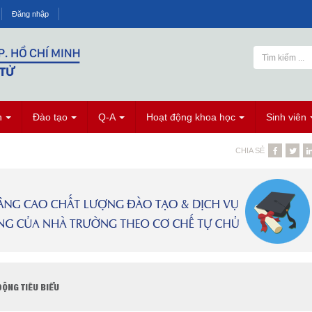
Đăng nhập
n
Đào tạo
Q-A
Hoạt động khoa học
Sinh viên
CHIA SẺ
ĐỘNG TIÊU BIỂU