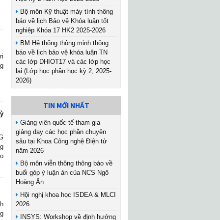
Bộ môn Kỹ thuật máy tính thông
báo về lịch Bảo vệ Khóa luận tốt
nghiệp Khóa 17 HK2 2025-2026
BM Hệ thống thông minh thông
báo về lịch bảo vệ khóa luận TN
ri
các lớp DHIOT17 và các lớp học
ng
lại (Lớp học phần học kỳ 2, 2025-
2026)
TIN MỚI NHẤT
kỳ
Giảng viên quốc tế tham gia
giảng dạy các học phần chuyên
G
sâu tại Khoa Công nghệ Điện tử
g
năm 2026
ao
Bộ môn viễn thông thông báo về
buổi góp ý luận án của NCS Ngô
Hoàng Ấn
Hội nghị khoa học ISDEA & MLCI
nh
2026
ng
INSYS: Workshop về định hướng