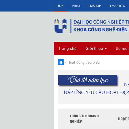
IUH
Email
LMS-IUH
LMS-OCW
Trang chủ
Giới thiệu
Bộ mô
Hoạt động tiêu biểu
THÔNG TIN DOANH
HOẠT 
NGHIỆP