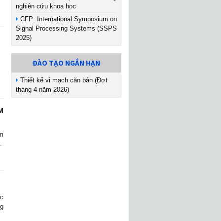
nghiên cứu khoa học
CFP: International Symposium on
Signal Processing Systems (SSPS
2025)
ĐÀO TẠO NGẮN HẠN
Thiết kế vi mạch căn bản (Đợt
tháng 4 năm 2026)
M
àm
.
ức
ng