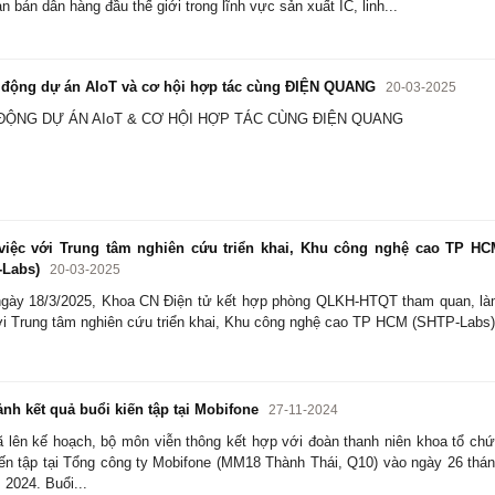
n bán dẫn hàng đầu thế giới trong lĩnh vực sản xuất IC, linh...
động dự án AIoT và cơ hội hợp tác cùng ĐIỆN QUANG
20-03-2025
ĐỘNG DỰ ÁN AIoT & CƠ HỘI HỢP TÁC CÙNG ĐIỆN QUANG
iệc với Trung tâm nghiên cứu triển khai, Khu công nghệ cao TP HC
-Labs)
20-03-2025
gày 18/3/2025, Khoa CN Điện tử kết hợp phòng QLKH-HTQT tham quan, l
ới Trung tâm nghiên cứu triển khai, Khu công nghệ cao TP HCM (SHTP-Labs)
nh kết quả buổi kiến tập tại Mobifone
27-11-2024
 lên kế hoạch, bộ môn viễn thông kết hợp với đoàn thanh niên khoa tổ ch
iến tập tại Tổng công ty Mobifone (MM18 Thành Thái, Q10) vào ngày 26 thá
 2024. Buổi...