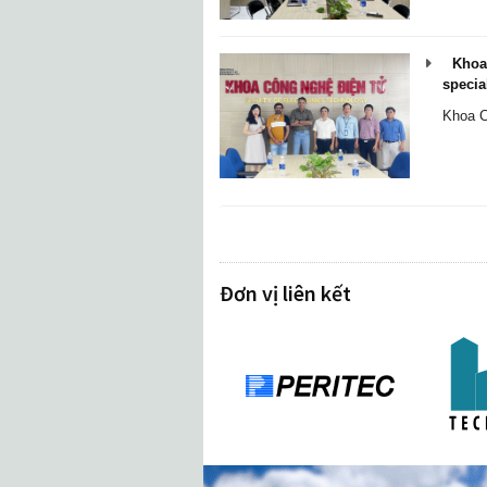
Khoa 
special
Khoa C
Đơn vị liên kết