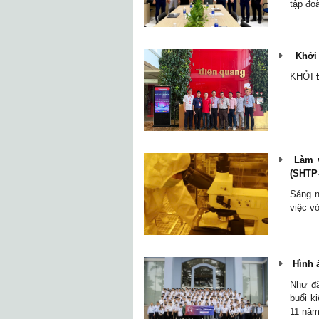
tập đoà
Khởi 
KHỞI 
Làm v
(SHTP
Sáng n
việc v
Hình ả
Như đã
buổi k
11 năm