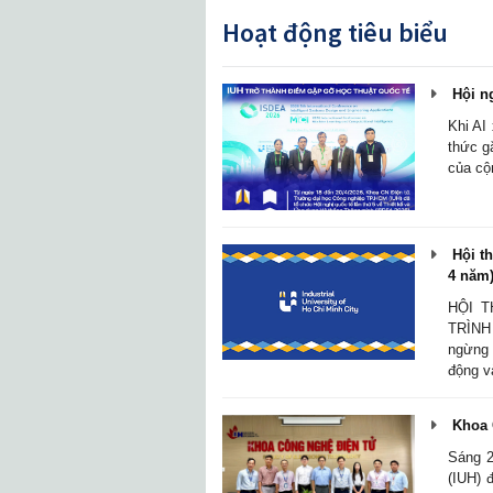
Hoạt động tiêu biểu
Hội n
Khi AI
thức g
của cộ
Hội th
4 năm
HỘI 
TRÌNH
ngừng 
động v
Khoa 
Sáng 2
(IUH) 