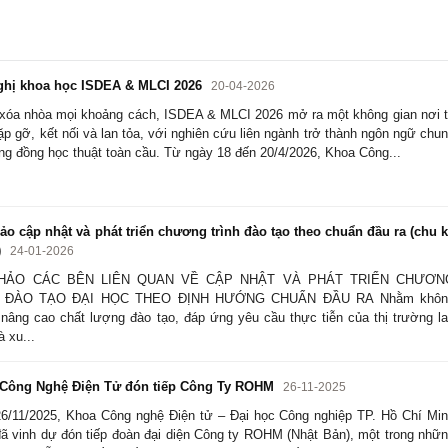
ghị khoa học ISDEA & MLCI 2026
20-04-2026
 xóa nhòa mọi khoảng cách, ISDEA & MLCI 2026 mở ra một không gian nơi t
ặp gỡ, kết nối và lan tỏa, với nghiên cứu liên ngành trở thành ngôn ngữ chu
ng đồng học thuật toàn cầu. Từ ngày 18 đến 20/4/2026, Khoa Công...
ảo cập nhật và phát triển chương trình đào tạo theo chuẩn đầu ra (chu 
)
24-01-2026
THẢO CÁC BÊN LIÊN QUAN VỀ CẬP NHẬT VÀ PHÁT TRIỂN CHƯƠN
 ĐÀO TẠO ĐẠI HỌC THEO ĐỊNH HƯỚNG CHUẨN ĐẦU RA Nhằm khôn
nâng cao chất lượng đào tạo, đáp ứng yêu cầu thực tiễn của thị trường l
à xu...
Công Nghệ Điện Tử đón tiếp Công Ty ROHM
26-11-2025
6/11/2025, Khoa Công nghệ Điện tử – Đại học Công nghiệp TP. Hồ Chí Mi
đã vinh dự đón tiếp đoàn đại diện Công ty ROHM (Nhật Bản), một trong nhữ