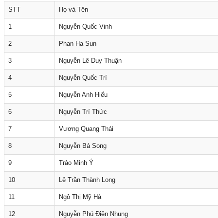
STT
Họ và Tên
1
Nguyễn Quốc Vinh
2
Phan Ha Sun
3
Nguyễn Lê Duy Thuận
4
Nguyễn Quốc Trí
5
Nguyễn Anh Hiếu
6
Nguyễn Trí Thức
7
Vương Quang Thái
8
Nguyễn Bá Song
9
Trảo Minh Ý
10
Lê Trần Thành Long
11
Ngô Thị Mỹ Hà
12
Nguyễn Phú Điền Nhung